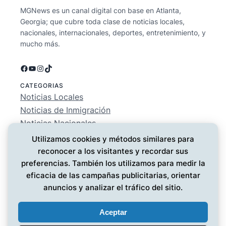
MGNews es un canal digital con base en Atlanta,
Georgia; que cubre toda clase de noticias locales,
nacionales, internacionales, deportes, entretenimiento, y
mucho más.
Facebook
YouTube
Instagram
TikTok
CATEGORIAS
Noticias Locales
Noticias de Inmigración
Noticias Nacionales
Deportes
Utilizamos cookies y métodos similares para
Entretenimiento
reconocer a los visitantes y recordar sus
EMPRESA
preferencias. También los utilizamos para medir la
Conócenos
eficacia de las campañas publicitarias, orientar
Política de Privacidad
anuncios y analizar el tráfico del sitio.
Contáctanos
Aceptar