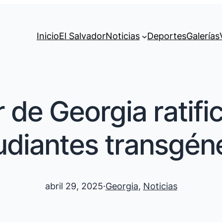
Inicio
El Salvador
Noticias
Deportes
Galerías
de Georgia ratific
udiantes transgén
abril 29, 2025
·
Georgia
, 
Noticias