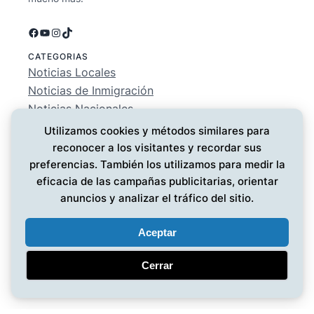
Facebook
YouTube
Instagram
TikTok
CATEGORIAS
Noticias Locales
Noticias de Inmigración
Noticias Nacionales
Deportes
Utilizamos cookies y métodos similares para
Entretenimiento
reconocer a los visitantes y recordar sus
EMPRESA
preferencias. También los utilizamos para medir la
Conócenos
eficacia de las campañas publicitarias, orientar
Política de Privacidad
anuncios y analizar el tráfico del sitio.
Contáctanos
Aceptar
Cerrar
Noticias MG
© 2025 ·
· Todos los derechos reservados
·
Diseño web
por UMG