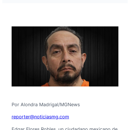
Por Alondra Madrigal/MGNews
@retroper
moc.gmsaiciton
Edgar Flores Robles, un ciudadano mexicano de