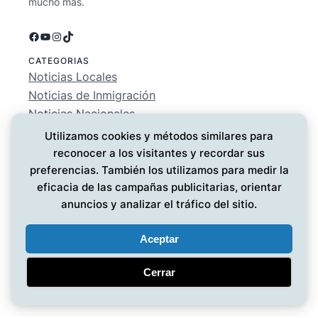
mucho más.
Facebook
YouTube
Instagram
TikTok
CATEGORIAS
Noticias Locales
Noticias de Inmigración
Noticias Nacionales
Deportes
Utilizamos cookies y métodos similares para
Entretenimiento
reconocer a los visitantes y recordar sus
EMPRESA
preferencias. También los utilizamos para medir la
Conócenos
eficacia de las campañas publicitarias, orientar
Política de Privacidad
anuncios y analizar el tráfico del sitio.
Contáctanos
Aceptar
Cerrar
Noticias MG
© 2025 ·
· Todos los derechos reservados
·
Diseño web
por UMG