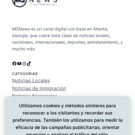
MGNews es un canal digital con base en Atlanta,
Georgia; que cubre toda clase de noticias locales,
nacionales, internacionales, deportes, entretenimiento, y
mucho más.
Facebook
YouTube
Instagram
TikTok
CATEGORIAS
Noticias Locales
Noticias de Inmigración
Noticias Nacionales
Deportes
Utilizamos cookies y métodos similares para
Entretenimiento
reconocer a los visitantes y recordar sus
EMPRESA
preferencias. También los utilizamos para medir la
Conócenos
eficacia de las campañas publicitarias, orientar
Política de Privacidad
anuncios y analizar el tráfico del sitio.