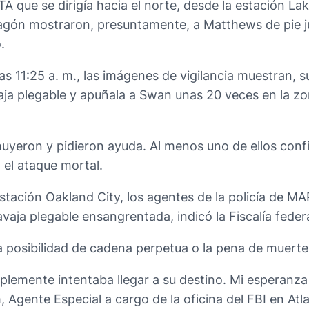
 que se dirigía hacia el norte, desde la estación La
 vagón mostraron, presuntamente, a Matthews de pie j
.
las 11:25 a. m., las imágenes de vigilancia muestra
aja plegable y apuñala a Swan unas 20 veces en la zon
huyeron y pidieron ayuda. Al menos uno de ellos con
el ataque mortal.
stación Oakland City, los agentes de la policía de M
ja plegable ensangrentada, indicó la Fiscalía federa
a posibilidad de cadena perpetua o la pena de muerte
lemente intentaba llegar a su destino. Mi esperanza 
m, Agente Especial a cargo de la oficina del FBI en At