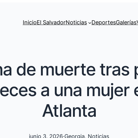
Inicio
El Salvador
Noticias
Deportes
Galerías
ena de muerte tras
eces a una mujer 
Atlanta
junio 3, 2026
·
Georgia
, 
Noticias