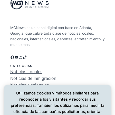
MGNews es un canal digital con base en Atlanta,
Georgia; que cubre toda clase de noticias locales,
nacionales, internacionales, deportes, entretenimiento, y
mucho más.
Facebook
YouTube
Instagram
TikTok
CATEGORIAS
Noticias Locales
Noticias de Inmigración
Noticias Nacionales
Deportes
Utilizamos cookies y métodos similares para
Entretenimiento
reconocer a los visitantes y recordar sus
EMPRESA
preferencias. También los utilizamos para medir la
Conócenos
eficacia de las campañas publicitarias, orientar