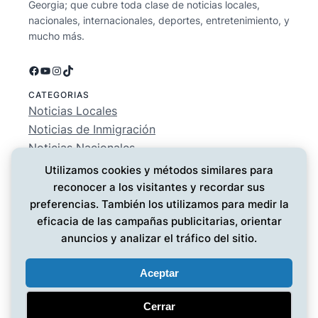
Georgia; que cubre toda clase de noticias locales,
nacionales, internacionales, deportes, entretenimiento, y
mucho más.
Facebook
YouTube
Instagram
TikTok
CATEGORIAS
Noticias Locales
Noticias de Inmigración
Noticias Nacionales
Deportes
Utilizamos cookies y métodos similares para
Entretenimiento
reconocer a los visitantes y recordar sus
EMPRESA
preferencias. También los utilizamos para medir la
Conócenos
eficacia de las campañas publicitarias, orientar
Política de Privacidad
anuncios y analizar el tráfico del sitio.
Contáctanos
Aceptar
Cerrar