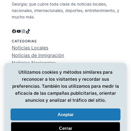
Georgia; que cubre toda clase de noticias locales,
nacionales, internacionales, deportes, entretenimiento, y
mucho más.
Facebook
YouTube
Instagram
TikTok
CATEGORIAS
Noticias Locales
Noticias de Inmigración
Noticias Nacionales
Deportes
Utilizamos cookies y métodos similares para
Entretenimiento
reconocer a los visitantes y recordar sus
EMPRESA
preferencias. También los utilizamos para medir la
Conócenos
eficacia de las campañas publicitarias, orientar
Política de Privacidad
anuncios y analizar el tráfico del sitio.
Contáctanos
Aceptar
Cerrar