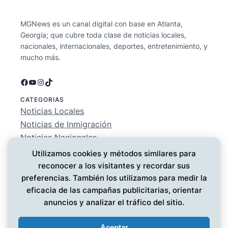
MGNews es un canal digital con base en Atlanta,
Georgia; que cubre toda clase de noticias locales,
nacionales, internacionales, deportes, entretenimiento, y
mucho más.
Facebook
YouTube
Instagram
TikTok
CATEGORIAS
Noticias Locales
Noticias de Inmigración
Noticias Nacionales
Deportes
Utilizamos cookies y métodos similares para
Entretenimiento
reconocer a los visitantes y recordar sus
EMPRESA
preferencias. También los utilizamos para medir la
Conócenos
eficacia de las campañas publicitarias, orientar
Política de Privacidad
anuncios y analizar el tráfico del sitio.
Contáctanos
Aceptar