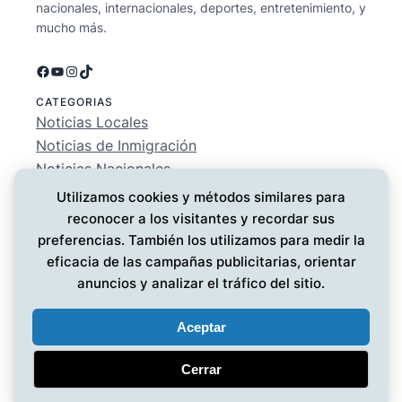
nacionales, internacionales, deportes, entretenimiento, y
mucho más.
Facebook
YouTube
Instagram
TikTok
CATEGORIAS
Noticias Locales
Noticias de Inmigración
Noticias Nacionales
Deportes
Utilizamos cookies y métodos similares para
Entretenimiento
reconocer a los visitantes y recordar sus
EMPRESA
preferencias. También los utilizamos para medir la
Conócenos
eficacia de las campañas publicitarias, orientar
Política de Privacidad
anuncios y analizar el tráfico del sitio.
Contáctanos
Aceptar
Cerrar
Noticias MG
© 2025 ·
· Todos los derechos reservados
·
Diseño web
por UMG