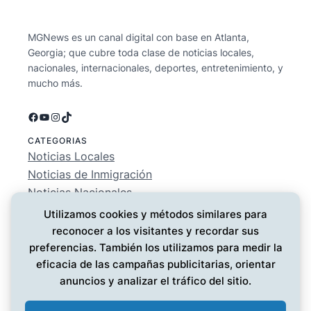
MGNews es un canal digital con base en Atlanta,
Georgia; que cubre toda clase de noticias locales,
nacionales, internacionales, deportes, entretenimiento, y
mucho más.
Facebook
YouTube
Instagram
TikTok
CATEGORIAS
Noticias Locales
Noticias de Inmigración
Noticias Nacionales
Deportes
Utilizamos cookies y métodos similares para
Entretenimiento
reconocer a los visitantes y recordar sus
EMPRESA
preferencias. También los utilizamos para medir la
Conócenos
eficacia de las campañas publicitarias, orientar
Política de Privacidad
anuncios y analizar el tráfico del sitio.
Contáctanos