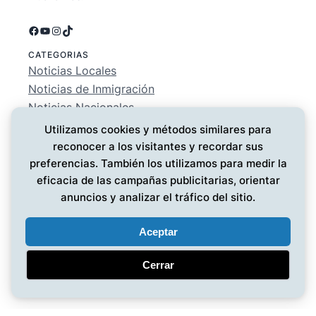
Facebook
YouTube
Instagram
TikTok
CATEGORIAS
Noticias Locales
Noticias de Inmigración
Noticias Nacionales
Deportes
Utilizamos cookies y métodos similares para
Entretenimiento
reconocer a los visitantes y recordar sus
EMPRESA
preferencias. También los utilizamos para medir la
Conócenos
eficacia de las campañas publicitarias, orientar
Política de Privacidad
anuncios y analizar el tráfico del sitio.
Contáctanos
Aceptar
Cerrar
Noticias MG
© 2025 ·
· Todos los derechos reservados
·
Diseño web
por UMG