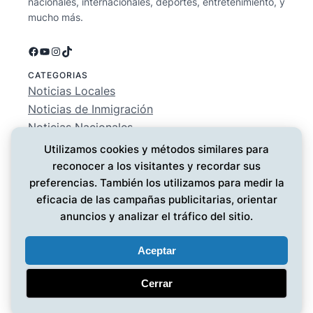
nacionales, internacionales, deportes, entretenimiento, y
mucho más.
Facebook
YouTube
Instagram
TikTok
CATEGORIAS
Noticias Locales
Noticias de Inmigración
Noticias Nacionales
Deportes
Utilizamos cookies y métodos similares para
Entretenimiento
reconocer a los visitantes y recordar sus
EMPRESA
preferencias. También los utilizamos para medir la
Conócenos
eficacia de las campañas publicitarias, orientar
Política de Privacidad
anuncios y analizar el tráfico del sitio.
Contáctanos
Aceptar
Cerrar
Noticias MG
© 2025 ·
· Todos los derechos reservados
·
Diseño web
por UMG