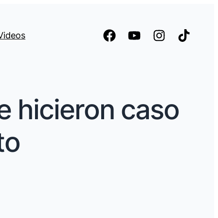
Videos
e hicieron caso
to