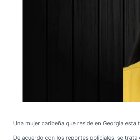
Una mujer caribeña que reside en Georgia está t
De acuerdo con los reportes policiales, se trata