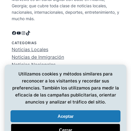
Georgia; que cubre toda clase de noticias locales,
nacionales, internacionales, deportes, entretenimiento, y
mucho más.
Facebook
YouTube
Instagram
TikTok
CATEGORIAS
Noticias Locales
Noticias de Inmigración
Noticias Nacionales
Deportes
Utilizamos cookies y métodos similares para
Entretenimiento
reconocer a los visitantes y recordar sus
EMPRESA
preferencias. También los utilizamos para medir la
Conócenos
eficacia de las campañas publicitarias, orientar
Política de Privacidad
anuncios y analizar el tráfico del sitio.
Contáctanos
Aceptar
Cerrar