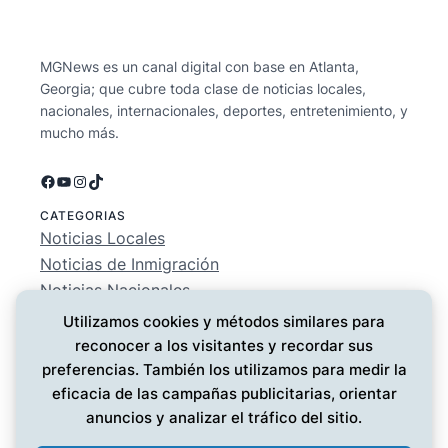
MGNews es un canal digital con base en Atlanta,
Georgia; que cubre toda clase de noticias locales,
nacionales, internacionales, deportes, entretenimiento, y
mucho más.
Facebook
YouTube
Instagram
TikTok
CATEGORIAS
Noticias Locales
Noticias de Inmigración
Noticias Nacionales
Deportes
Utilizamos cookies y métodos similares para
Entretenimiento
reconocer a los visitantes y recordar sus
EMPRESA
preferencias. También los utilizamos para medir la
Conócenos
eficacia de las campañas publicitarias, orientar
Política de Privacidad
anuncios y analizar el tráfico del sitio.
Contáctanos