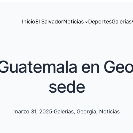
Inicio
El Salvador
Noticias
Deportes
Galerías
Guatemala en Geo
sede
marzo 31, 2025
·
Galerías
, 
Georgia
, 
Noticias