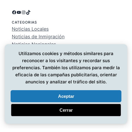
Facebook
YouTube
Instagram
TikTok
CATEGORIAS
Noticias Locales
Noticias de Inmigración
Noticias Nacionales
Deportes
Utilizamos cookies y métodos similares para
Entretenimiento
reconocer a los visitantes y recordar sus
EMPRESA
preferencias. También los utilizamos para medir la
Conócenos
eficacia de las campañas publicitarias, orientar
Política de Privacidad
anuncios y analizar el tráfico del sitio.
Contáctanos
Aceptar
Cerrar
Noticias MG
© 2025 ·
· Todos los derechos reservados
·
Diseño web
por UMG