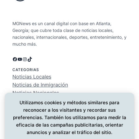
MGNews es un canal digital con base en Atlanta,
Georgia; que cubre toda clase de noticias locales,
nacionales, internacionales, deportes, entretenimiento, y
mucho más.
Facebook
YouTube
Instagram
TikTok
CATEGORIAS
Noticias Locales
Noticias de Inmigración
Noticias Nacionales
Deportes
Utilizamos cookies y métodos similares para
Entretenimiento
reconocer a los visitantes y recordar sus
EMPRESA
preferencias. También los utilizamos para medir la
Conócenos
eficacia de las campañas publicitarias, orientar
Política de Privacidad
anuncios y analizar el tráfico del sitio.