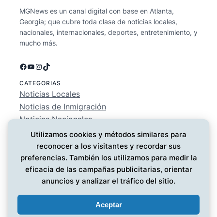
MGNews es un canal digital con base en Atlanta,
Georgia; que cubre toda clase de noticias locales,
nacionales, internacionales, deportes, entretenimiento, y
mucho más.
Facebook
YouTube
Instagram
TikTok
CATEGORIAS
Noticias Locales
Noticias de Inmigración
Noticias Nacionales
Deportes
Utilizamos cookies y métodos similares para
Entretenimiento
reconocer a los visitantes y recordar sus
EMPRESA
preferencias. También los utilizamos para medir la
Conócenos
eficacia de las campañas publicitarias, orientar
Política de Privacidad
anuncios y analizar el tráfico del sitio.
Contáctanos
Aceptar