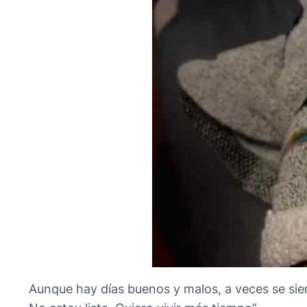
Aunque hay días buenos y malos, a veces se sien