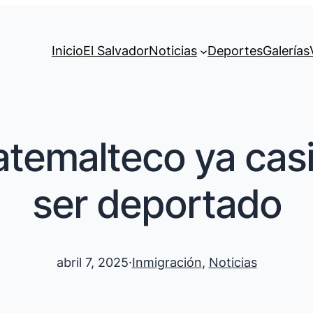
Inicio
El Salvador
Noticias
Deportes
Galerías
emalteco ya casi 
ser deportado
abril 7, 2025
·
Inmigración
, 
Noticias