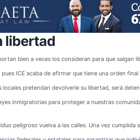
n libertad
portan bien a veces los consideran para que salgan li
, pues ICE acaba de afirmar que tiene una orden final
 locales pretendan devolverle su libertad, será dete
 leyes inmigratorias para proteger a nuestras comunida
viduo peligroso vuelva a las calles. Una vez cumplida
gencias federales y estatales para garantizar que ind