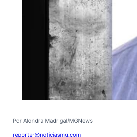
Por Alondra Madrigal/MGNews
@retroper
moc.gmsaiciton