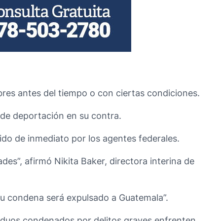
bres antes del tiempo o con ciertas condiciones.
 de deportación en su contra.
nido de inmediato por los agentes federales.
des”, afirmó Nikita Baker, directora interina de
 su condena será expulsado a Guatemala”.
ividuos condenados por delitos graves enfrenten