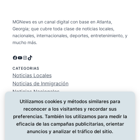
MGNews es un canal digital con base en Atlanta,
Georgia; que cubre toda clase de noticias locales,
nacionales, internacionales, deportes, entretenimiento, y
mucho más.
Facebook
YouTube
Instagram
TikTok
CATEGORIAS
Noticias Locales
Noticias de Inmigración
Noticias Nacionales
Deportes
Utilizamos cookies y métodos similares para
Entretenimiento
reconocer a los visitantes y recordar sus
EMPRESA
preferencias. También los utilizamos para medir la
Conócenos
eficacia de las campañas publicitarias, orientar
Política de Privacidad
anuncios y analizar el tráfico del sitio.
Contáctanos