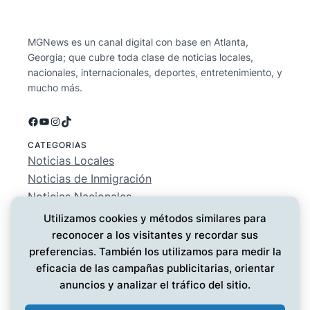
MGNews es un canal digital con base en Atlanta,
Georgia; que cubre toda clase de noticias locales,
nacionales, internacionales, deportes, entretenimiento, y
mucho más.
Facebook
YouTube
Instagram
TikTok
CATEGORIAS
Noticias Locales
Noticias de Inmigración
Noticias Nacionales
Deportes
Utilizamos cookies y métodos similares para
Entretenimiento
reconocer a los visitantes y recordar sus
EMPRESA
preferencias. También los utilizamos para medir la
Conócenos
eficacia de las campañas publicitarias, orientar
Política de Privacidad
anuncios y analizar el tráfico del sitio.
Contáctanos