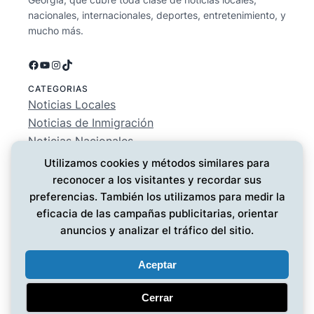
nacionales, internacionales, deportes, entretenimiento, y
mucho más.
Facebook
YouTube
Instagram
TikTok
CATEGORIAS
Noticias Locales
Noticias de Inmigración
Noticias Nacionales
Deportes
Utilizamos cookies y métodos similares para
Entretenimiento
reconocer a los visitantes y recordar sus
EMPRESA
preferencias. También los utilizamos para medir la
Conócenos
eficacia de las campañas publicitarias, orientar
Política de Privacidad
anuncios y analizar el tráfico del sitio.
Contáctanos
Aceptar
Cerrar