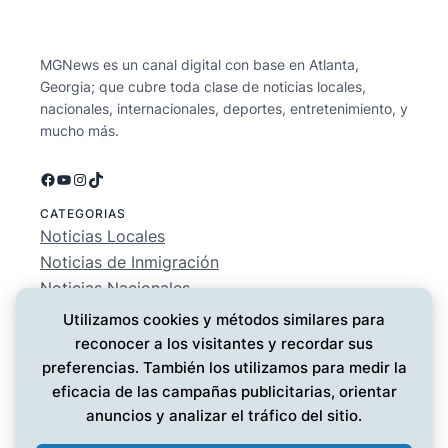
MGNews es un canal digital con base en Atlanta,
Georgia; que cubre toda clase de noticias locales,
nacionales, internacionales, deportes, entretenimiento, y
mucho más.
Facebook
YouTube
Instagram
TikTok
CATEGORIAS
Noticias Locales
Noticias de Inmigración
Noticias Nacionales
Deportes
Utilizamos cookies y métodos similares para
Entretenimiento
reconocer a los visitantes y recordar sus
EMPRESA
preferencias. También los utilizamos para medir la
Conócenos
eficacia de las campañas publicitarias, orientar
Política de Privacidad
anuncios y analizar el tráfico del sitio.
Contáctanos