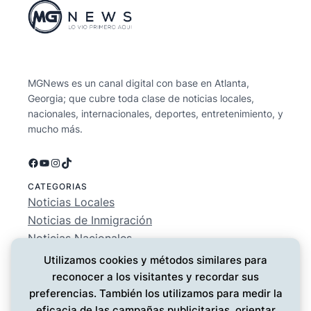
MGNews es un canal digital con base en Atlanta,
Georgia; que cubre toda clase de noticias locales,
nacionales, internacionales, deportes, entretenimiento, y
mucho más.
Facebook
YouTube
Instagram
TikTok
CATEGORIAS
Noticias Locales
Noticias de Inmigración
Noticias Nacionales
Deportes
Utilizamos cookies y métodos similares para
Entretenimiento
reconocer a los visitantes y recordar sus
EMPRESA
preferencias. También los utilizamos para medir la
Conócenos
eficacia de las campañas publicitarias, orientar