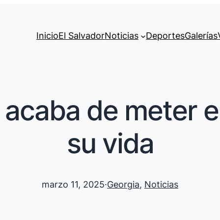
Inicio
El Salvador
Noticias
Deportes
Galerías
 acaba de meter en
su vida
marzo 11, 2025
·
Georgia
, 
Noticias