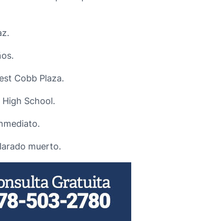
az.
ños.
est Cobb Plaza.
 High School.
 inmediato.
clarado muerto.