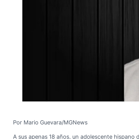
Por Mario Guevara/MGNews
A sus apenas 18 años, un adolescente hispano de