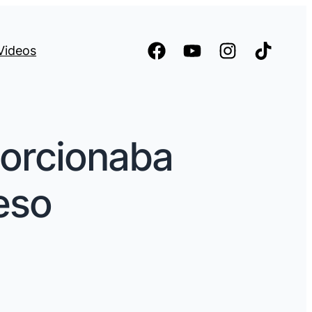
Videos
porcionaba
eso