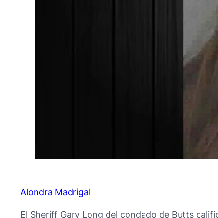
Alondra Madrigal
El Sheriff Gary Long del condado de Butts cali