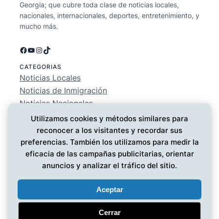
Georgia; que cubre toda clase de noticias locales,
nacionales, internacionales, deportes, entretenimiento, y
mucho más.
Facebook
YouTube
Instagram
TikTok
CATEGORIAS
Noticias Locales
Noticias de Inmigración
Noticias Nacionales
Deportes
Utilizamos cookies y métodos similares para
Entretenimiento
reconocer a los visitantes y recordar sus
EMPRESA
preferencias. También los utilizamos para medir la
Conócenos
eficacia de las campañas publicitarias, orientar
Política de Privacidad
anuncios y analizar el tráfico del sitio.
Contáctanos
Aceptar
Cerrar