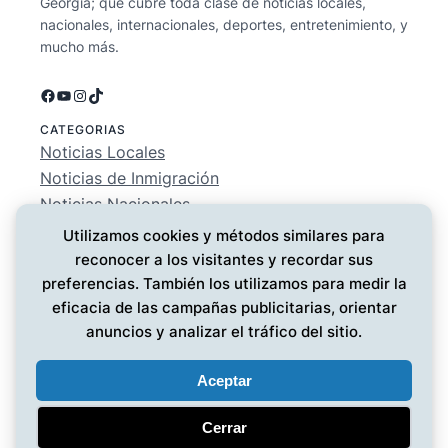
Georgia; que cubre toda clase de noticias locales,
nacionales, internacionales, deportes, entretenimiento, y
mucho más.
Facebook
YouTube
Instagram
TikTok
CATEGORIAS
Noticias Locales
Noticias de Inmigración
Noticias Nacionales
Deportes
Utilizamos cookies y métodos similares para
Entretenimiento
reconocer a los visitantes y recordar sus
EMPRESA
preferencias. También los utilizamos para medir la
Conócenos
eficacia de las campañas publicitarias, orientar
Política de Privacidad
anuncios y analizar el tráfico del sitio.
Contáctanos
Aceptar
Cerrar