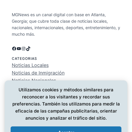
MGNews es un canal digital con base en Atlanta,
Georgia; que cubre toda clase de noticias locales,
nacionales, internacionales, deportes, entretenimiento, y
mucho más.
Facebook
YouTube
Instagram
TikTok
CATEGORIAS
Noticias Locales
Noticias de Inmigración
Noticias Nacionales
Deportes
Utilizamos cookies y métodos similares para
Entretenimiento
reconocer a los visitantes y recordar sus
EMPRESA
preferencias. También los utilizamos para medir la
Conócenos
eficacia de las campañas publicitarias, orientar
Política de Privacidad
anuncios y analizar el tráfico del sitio.
Contáctanos