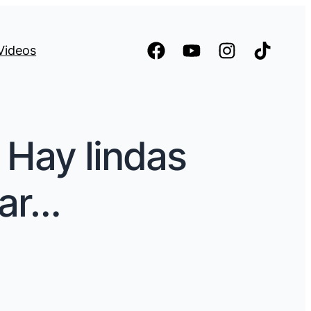
Videos
 Hay lindas
tar…