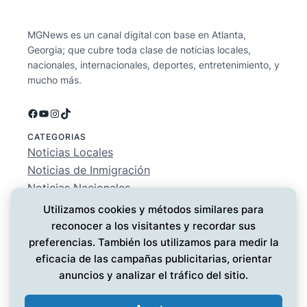
MGNews es un canal digital con base en Atlanta,
Georgia; que cubre toda clase de noticias locales,
nacionales, internacionales, deportes, entretenimiento, y
mucho más.
Facebook
YouTube
Instagram
TikTok
CATEGORIAS
Noticias Locales
Noticias de Inmigración
Noticias Nacionales
Deportes
Utilizamos cookies y métodos similares para
Entretenimiento
reconocer a los visitantes y recordar sus
EMPRESA
preferencias. También los utilizamos para medir la
Conócenos
eficacia de las campañas publicitarias, orientar
Política de Privacidad
anuncios y analizar el tráfico del sitio.
Contáctanos