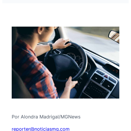
Por Alondra Madrigal/MGNews
@retroper
moc.gmsaiciton