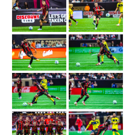
No Caption
No Caption
No Caption
No Caption
No Caption
No Caption
No Caption
No Caption