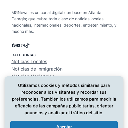
MGNews es un canal digital con base en Atlanta,
Georgia; que cubre toda clase de noticias locales,
nacionales, internacionales, deportes, entretenimiento, y
mucho más.
Facebook
YouTube
Instagram
TikTok
CATEGORIAS
Noticias Locales
Noticias de Inmigración
Noticias Nacionales
Deportes
Utilizamos cookies y métodos similares para
Entretenimiento
reconocer a los visitantes y recordar sus
EMPRESA
preferencias. También los utilizamos para medir la
Conócenos
eficacia de las campañas publicitarias, orientar
Política de Privacidad
anuncios y analizar el tráfico del sitio.
Contáctanos
Aceptar