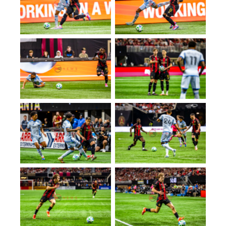
No Caption
No Caption
No Caption
No Caption
No Caption
No Caption
No Caption
No Caption