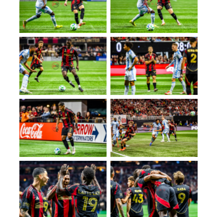
No Caption
No Caption
No Caption
No Caption
No Caption
No Caption
No Caption
No Caption