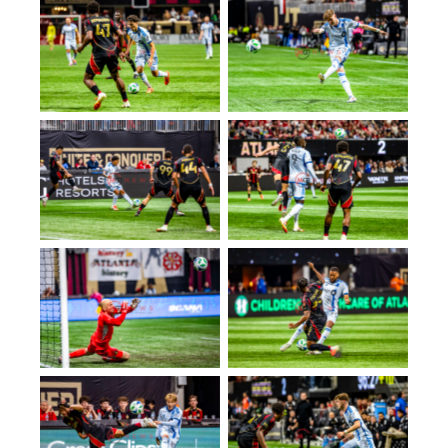
No Caption
No Caption
No Caption
No Caption
No Caption
No Caption
No Caption
No Caption