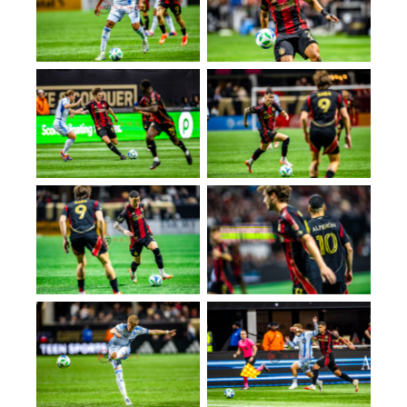
No Caption
No Caption
No Caption
No Caption
No Caption
No Caption
No Caption
No Caption