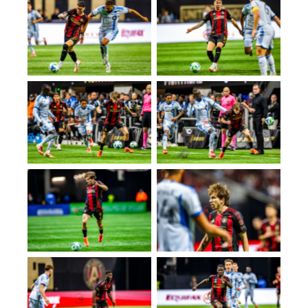
No Caption
No Caption
No Caption
No Caption
No Caption
No Caption
No Caption
No Caption