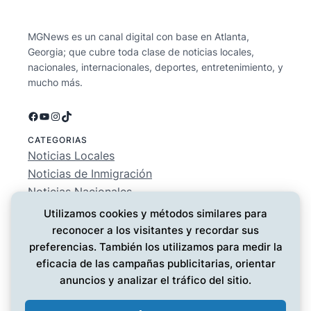
MGNews es un canal digital con base en Atlanta,
Georgia; que cubre toda clase de noticias locales,
nacionales, internacionales, deportes, entretenimiento, y
mucho más.
Facebook
YouTube
Instagram
TikTok
CATEGORIAS
Noticias Locales
Noticias de Inmigración
Noticias Nacionales
Deportes
Utilizamos cookies y métodos similares para
Entretenimiento
reconocer a los visitantes y recordar sus
EMPRESA
preferencias. También los utilizamos para medir la
Conócenos
eficacia de las campañas publicitarias, orientar
Política de Privacidad
anuncios y analizar el tráfico del sitio.
Contáctanos