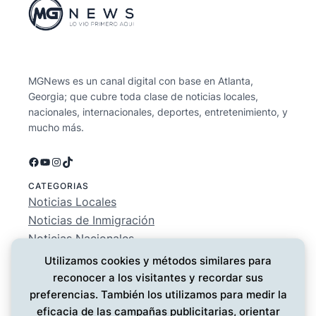
MGNews es un canal digital con base en Atlanta,
Georgia; que cubre toda clase de noticias locales,
nacionales, internacionales, deportes, entretenimiento, y
mucho más.
Facebook
YouTube
Instagram
TikTok
CATEGORIAS
Noticias Locales
Noticias de Inmigración
Noticias Nacionales
Deportes
Utilizamos cookies y métodos similares para
Entretenimiento
reconocer a los visitantes y recordar sus
EMPRESA
preferencias. También los utilizamos para medir la
Conócenos
eficacia de las campañas publicitarias, orientar