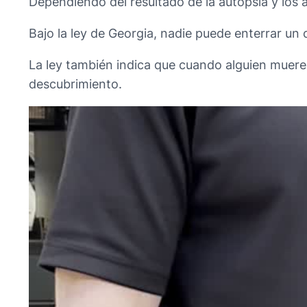
Dependiendo del resultado de la autopsia y los 
Bajo la ley de Georgia, nadie puede enterrar un 
La ley también indica que cuando alguien muere,
descubrimiento.