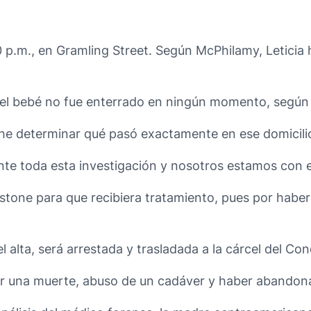
0 p.m., en Gramling Street. Según McPhilamy, Leticia 
 el bebé no fue enterrado en ningún momento, según e
che determinar qué pasó exactamente en ese domicili
te toda esta investigación y nosotros estamos con ell
estone para que recibiera tratamiento, pues por habe
l alta, será arrestada y trasladada a la cárcel del C
ar una muerte, abuso de un cadáver y haber abandona