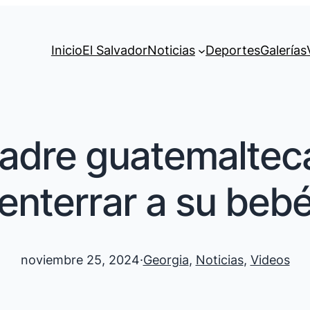
Inicio
El Salvador
Noticias
Deportes
Galerías
adre guatemaltec
enterrar a su beb
noviembre 25, 2024
·
Georgia
, 
Noticias
, 
Videos