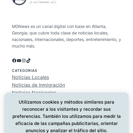
MGNews es un canal digital con base en Atlanta,
Georgia; que cubre toda clase de noticias locales,
nacionales, internacionales, deportes, entretenimiento, y
mucho más.
Facebook
YouTube
Instagram
TikTok
CATEGORIAS
Noticias Locales
Noticias de Inmigración
Noticias Nacionales
Deportes
Utilizamos cookies y métodos similares para
Entretenimiento
reconocer a los visitantes y recordar sus
EMPRESA
preferencias. También los utilizamos para medir la
Conócenos
eficacia de las campañas publicitarias, orientar
Política de Privacidad
anuncios y analizar el tráfico del sitio.