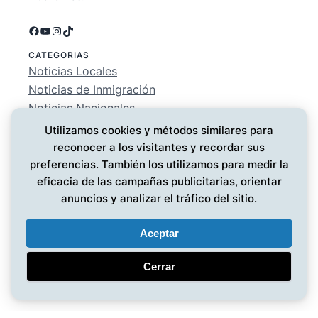
Facebook
YouTube
Instagram
TikTok
CATEGORIAS
Noticias Locales
Noticias de Inmigración
Noticias Nacionales
Deportes
Utilizamos cookies y métodos similares para
Entretenimiento
reconocer a los visitantes y recordar sus
EMPRESA
preferencias. También los utilizamos para medir la
Conócenos
eficacia de las campañas publicitarias, orientar
Política de Privacidad
anuncios y analizar el tráfico del sitio.
Contáctanos
Aceptar
Cerrar
Noticias MG
© 2025 ·
· Todos los derechos reservados
·
Diseño web
por UMG