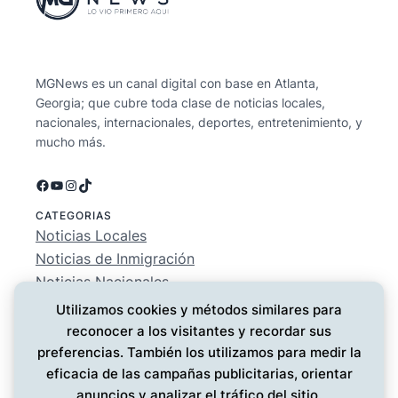
MGNews es un canal digital con base en Atlanta,
Georgia; que cubre toda clase de noticias locales,
nacionales, internacionales, deportes, entretenimiento, y
mucho más.
Facebook
YouTube
Instagram
TikTok
CATEGORIAS
Noticias Locales
Noticias de Inmigración
Noticias Nacionales
Deportes
Utilizamos cookies y métodos similares para
Entretenimiento
reconocer a los visitantes y recordar sus
EMPRESA
preferencias. También los utilizamos para medir la
Conócenos
eficacia de las campañas publicitarias, orientar
Política de Privacidad
anuncios y analizar el tráfico del sitio.