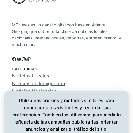
MGNews es un canal digital con base en Atlanta,
Georgia; que cubre toda clase de noticias locales,
nacionales, internacionales, deportes, entretenimiento, y
mucho más.
Facebook
YouTube
Instagram
TikTok
CATEGORIAS
Noticias Locales
Noticias de Inmigración
Noticias Nacionales
Deportes
Utilizamos cookies y métodos similares para
Entretenimiento
reconocer a los visitantes y recordar sus
EMPRESA
preferencias. También los utilizamos para medir la
Conócenos
eficacia de las campañas publicitarias, orientar
Política de Privacidad
anuncios y analizar el tráfico del sitio.