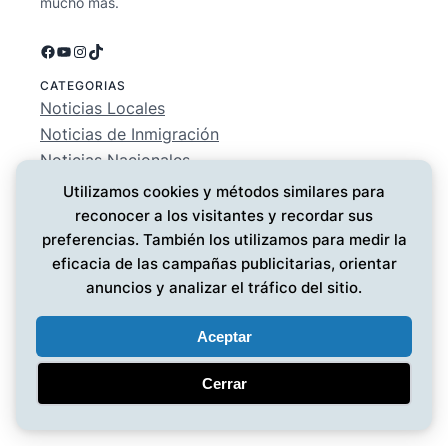
mucho más.
Facebook
YouTube
Instagram
TikTok
CATEGORIAS
Noticias Locales
Noticias de Inmigración
Noticias Nacionales
Deportes
Utilizamos cookies y métodos similares para
Entretenimiento
reconocer a los visitantes y recordar sus
EMPRESA
preferencias. También los utilizamos para medir la
Conócenos
eficacia de las campañas publicitarias, orientar
Política de Privacidad
anuncios y analizar el tráfico del sitio.
Contáctanos
Aceptar
Cerrar
Noticias MG
© 2025 ·
· Todos los derechos reservados
·
Diseño web
por UMG