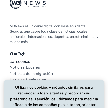
MGNews es un canal digital con base en Atlanta,
Georgia; que cubre toda clase de noticias locales,
nacionales, internacionales, deportes, entretenimiento, y
mucho más.
Facebook
YouTube
Instagram
TikTok
CATEGORIAS
Noticias Locales
Noticias de Inmigración
Noticias Nacionales
Deportes
Utilizamos cookies y métodos similares para
Entretenimiento
reconocer a los visitantes y recordar sus
EMPRESA
preferencias. También los utilizamos para medir la
Conócenos
eficacia de las campañas publicitarias, orientar