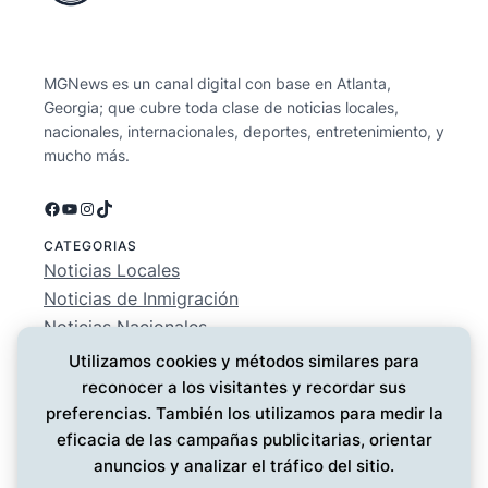
MGNews es un canal digital con base en Atlanta,
Georgia; que cubre toda clase de noticias locales,
nacionales, internacionales, deportes, entretenimiento, y
mucho más.
Facebook
YouTube
Instagram
TikTok
CATEGORIAS
Noticias Locales
Noticias de Inmigración
Noticias Nacionales
Deportes
Utilizamos cookies y métodos similares para
Entretenimiento
reconocer a los visitantes y recordar sus
EMPRESA
preferencias. También los utilizamos para medir la
Conócenos
eficacia de las campañas publicitarias, orientar
Política de Privacidad
anuncios y analizar el tráfico del sitio.