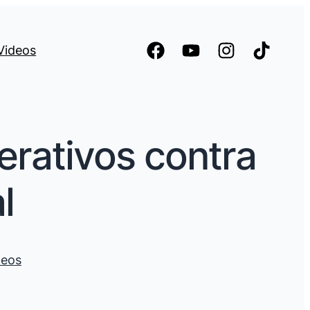
Videos
erativos contra
l
deos