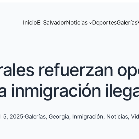
Inicio
El Salvador
Noticias
Deportes
Galerías
ales refuerzan op
la inmigración ilega
il 5, 2025
·
Galerías
, 
Georgia
, 
Inmigración
, 
Noticias
, 
Vi