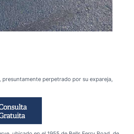
ue, presuntamente perpetrado por su expareja,
erve, ubicado en el 1955 de Bells Ferry Road, de