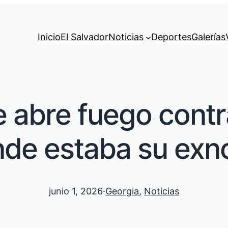
Inicio
El Salvador
Noticias
Deportes
Galerías
 abre fuego contra
de estaba su exn
junio 1, 2026
·
Georgia
, 
Noticias