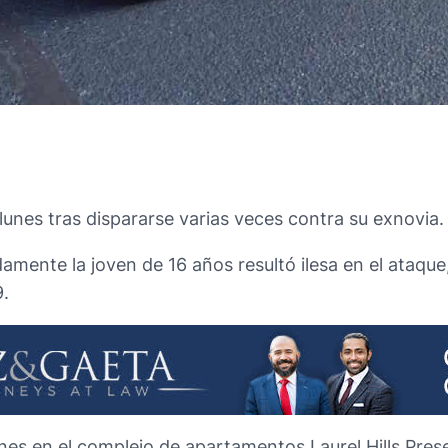
lunes tras dispararse varias veces contra su exnovia.
damente la joven de 16 años resultó ilesa en el ataq
9.
unes en el complejo de apartamentos Laurel Hills Pres